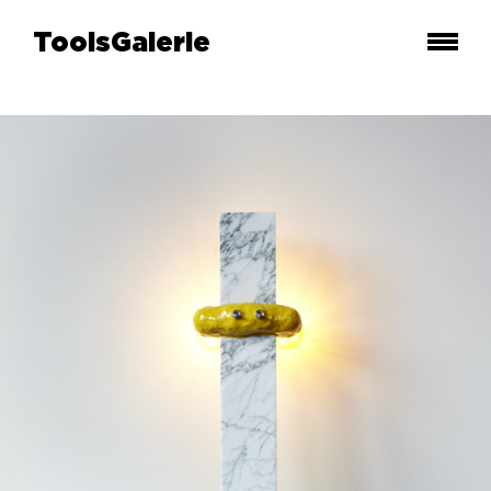
ToolsGalerie