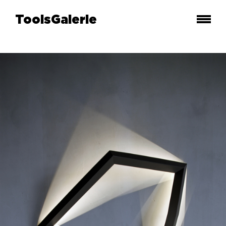
ToolsGalerie