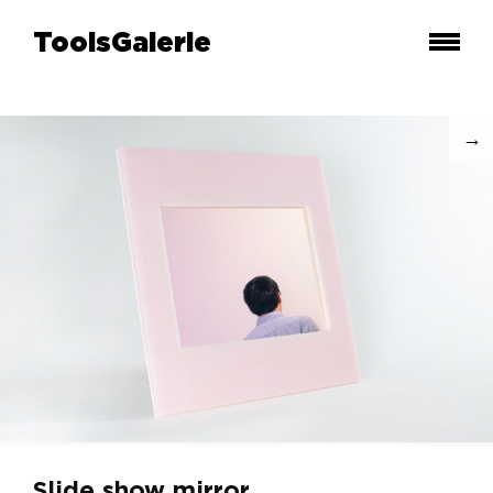
ToolsGalerie
Slide show mirror