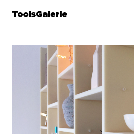
ToolsGalerie