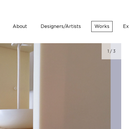
About
Designers/Artists
Works
Ex
1
/ 3