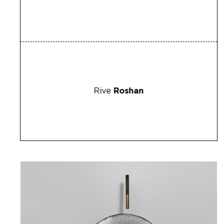
Rive
Roshan