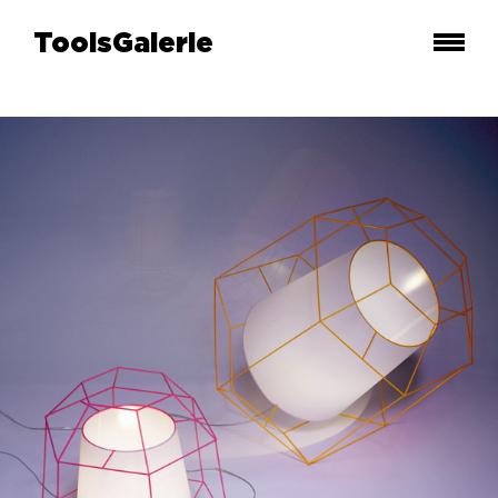
ToolsGalerie