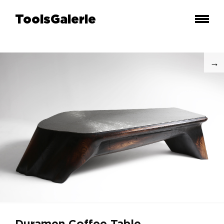
ToolsGalerie
Duramen Coffee Table