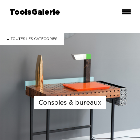
ToolsGalerie
← TOUTES LES
CATÉGORIES
consoles & bureaux