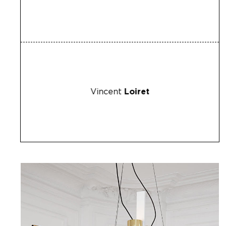
Vincent
Loiret