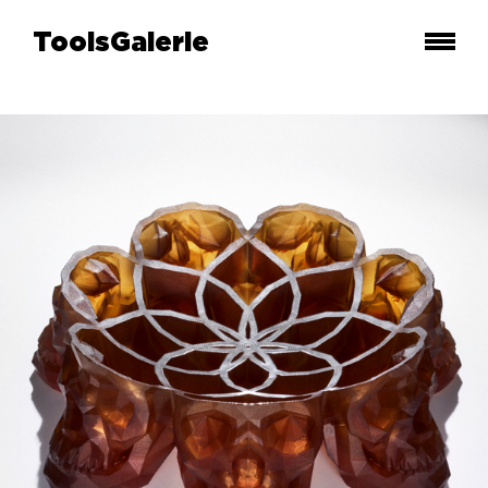
ToolsGalerie