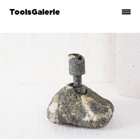
ToolsGalerie