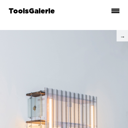
ToolsGalerie