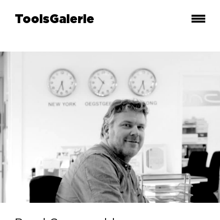
ToolsGalerie