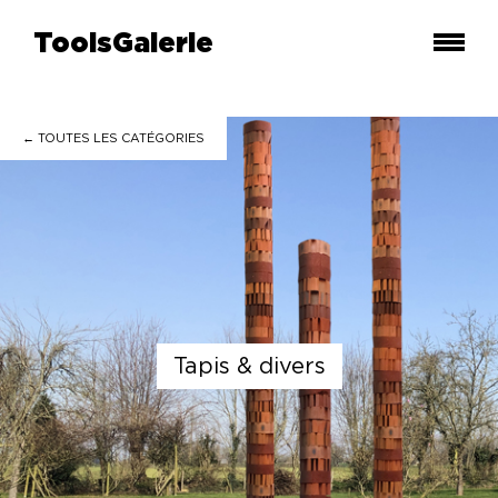
ToolsGalerie
← TOUTES LES
CATÉGORIES
tapis & divers