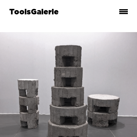
ToolsGalerie