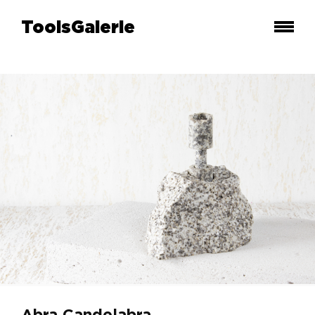
ToolsGalerie
Abra Candelabra