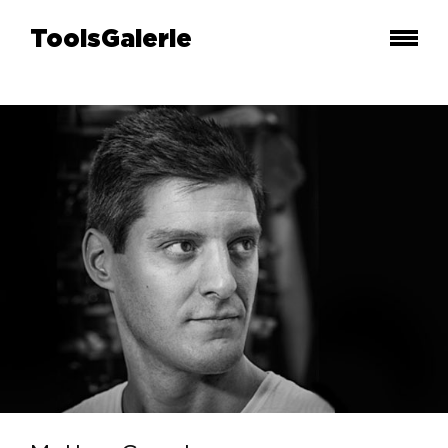
ToolsGalerie